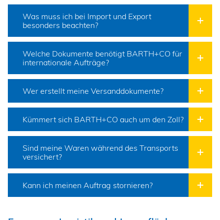
Was muss ich bei Import und Export
besonders beachten?
Welche Dokumente benötigt BARTH+CO für
internationale Aufträge?
Wer erstellt meine Versanddokumente?
Kümmert sich BARTH+CO auch um den Zoll?
Sind meine Waren während des Transports
versichert?
Kann ich meinen Auftrag stornieren?