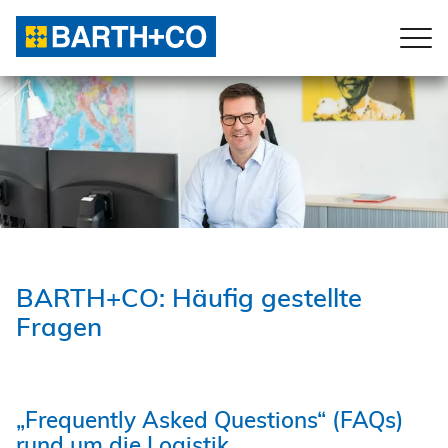
PRODUKTE & SERVICES
LÄNDER
KARRIERE
UNTERNEHMEN
BARTH+CO: Häufig gestellte
KONTAKT
Fragen
„Frequently Asked Questions“ (FAQs)
DE
|
EN
rund um die Logistik