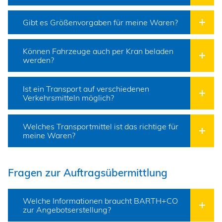
Gibt es Größenvorgaben für meine Waren?
Können Fahrzeuge auch per Kran beladen
werden?
Ist ein Transport auf verschiedenen
Verkehrsmitteln möglich?
Welches Transportmittel ist das richtige für
meine Waren?
Fragen zur Auftragsübermittlung
Welche Informationen braucht BARTH+CO
zur Angebotserstellung?