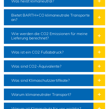
Was heißt klimaneutral?
Bietet BARTH+CO klimaneutrale Transporte
an?
Wie werden die CO2 Emissionen für meine
Lieferung berechnet?
Was ist ein CO2 Fußabdruck?
Was sind CO2-Äquivalente?
Was sind Klimaschutzzertifikate?
Warum klimaneutraler Transport?
Warum ist Klimaschutz für uns wichtig?