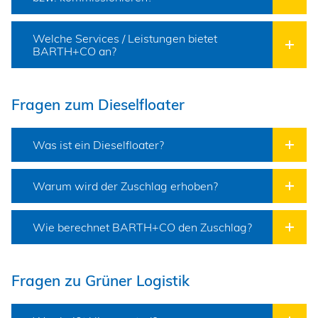
Welche Services / Leistungen bietet
BARTH+CO an?
Fragen zum Dieselfloater
Was ist ein Dieselfloater?
Warum wird der Zuschlag erhoben?
Wie berechnet BARTH+CO den Zuschlag?
Fragen zu Grüner Logistik