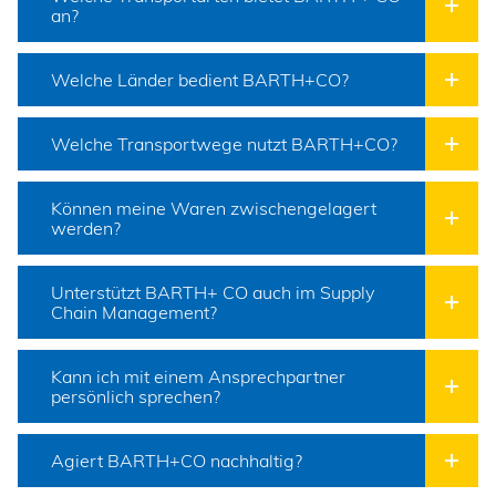
an?
Welche Länder bedient BARTH+CO?
Welche Transportwege nutzt BARTH+CO?
Können meine Waren zwischengelagert
werden?
Unterstützt BARTH+ CO auch im Supply
Chain Management?
Kann ich mit einem Ansprechpartner
persönlich sprechen?
Agiert BARTH+CO nachhaltig?