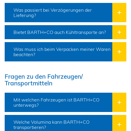
Was passiert bei Verzögerungen der
Lieferung?
Bietet BARTH+CO auch Kühltransporte an?
Was muss ich beim Verpacken meiner Waren
beachten?
Fragen zu den Fahrzeugen/
Transportmitteln
Mit welchen Fahrzeugen ist BARTH+CO
unterwegs?
Welche Volumina kann BARTH+CO
transportieren?