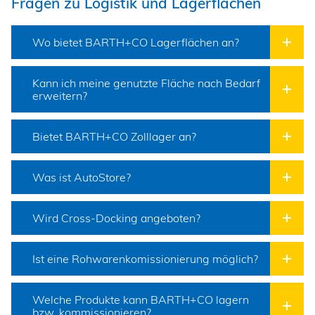
Fragen zu Logistik und Lagerflächen
Wo bietet BARTH+CO Lagerflächen an?
Kann ich meine genutzte Fläche nach Bedarf
erweitern?
Bietet BARTH+CO Zolllager an?
Was ist AutoStore?
Wird Cross-Docking angeboten?
Ist eine Rohwarenkomissionierung möglich?
Welche Produkte kann BARTH+CO lagern
bzw. kommissionieren?